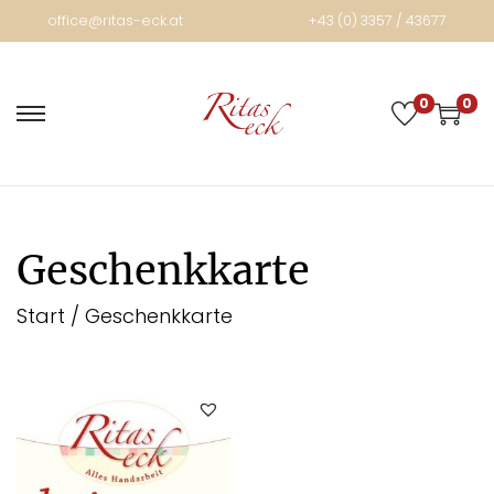
office@ritas-eck.at
+43 (0) 3357 / 43677
0
0
Geschenkkarte
Start
/
Geschenkkarte