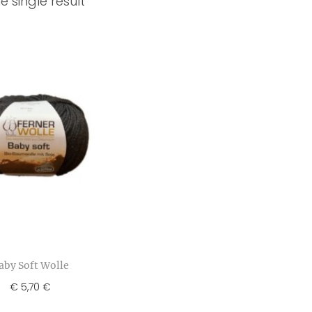
 single result
aby Soft Wolle
€
5,70
€