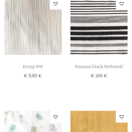
Krepp BW
Panama black Webstoff
€
0,90
€
1,59
€
€