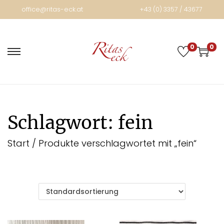
office@ritas-eck.at
+43 (0) 3357 / 43677
0
0
Schlagwort:
fein
Start
/
Produkte verschlagwortet mit „fein“