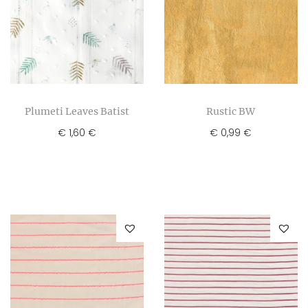
Plumeti Leaves Batist
Rustic BW
€
1,60
€
0,99
€
€