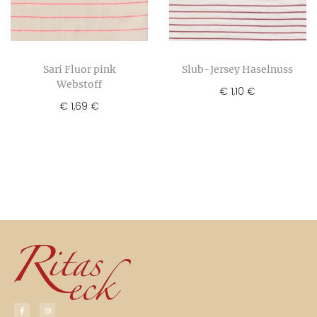
Sari Fluor pink
Slub-Jersey Haselnuss
Webstoff
€
1,10
€
€
1,69
€