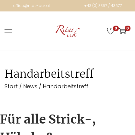
office@ritas-eck.at
+43 (0) 3357 / 43677
0
0
Handarbeitstreff
Start
/
News
/
Handarbeitstreff
Für alle Strick-,