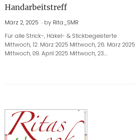
Handarbeitstreff
.
P
M
März 2, 2025
by
Rita_SMR
o
ä
Für alle Strick-, Häkel- & Stickbegeisterte
s
r
Mittwoch, 12. März 2025 Mittwoch, 26. März 2025
t
z
Mittwoch, 09. April 2025 Mittwoch, 23….
e
2
d
,
o
2
n
0
2
5