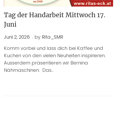
Tag der Handarbeit Mittwoch 17.
Juni
.
P
J
Juni 2, 2026
by
Rita_SMR
o
u
Komm vorbei und lass dich bei Kaffee und
s
n
Kuchen von den vielen Neuheiten inspirieren.
t
i
Ausserdem präsentieren wir Bernina
e
2
Nähmaschinen. Das…
d
,
o
2
n
0
2
6