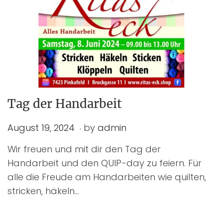
Tag der Handarbeit
.
P
A
August 19, 2024
by
admin
o
u
Wir freuen und mit dir den Tag der
s
g
Handarbeit und den QUIP-day zu feiern. Für
t
u
alle die Freude am Handarbeiten wie quilten,
e
s
stricken, häkeln…
d
t
o
1