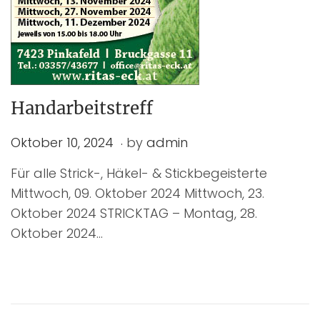
Handarbeitstreff
.
P
O
Oktober 10, 2024
by
admin
o
k
Für alle Strick-, Häkel- & Stickbegeisterte
s
t
Mittwoch, 09. Oktober 2024 Mittwoch, 23.
t
o
Oktober 2024 STRICKTAG – Montag, 28.
e
b
Oktober 2024…
d
e
o
r
n
1
0