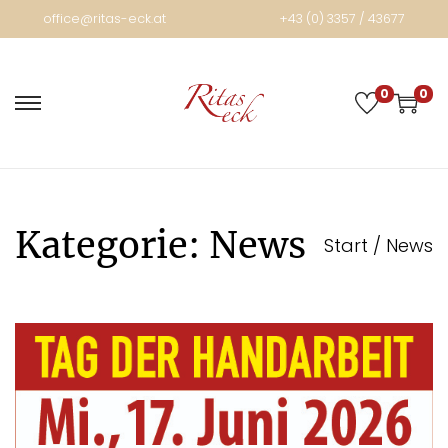
office@ritas-eck.at
+43 (0) 3357 / 43677
0
0
Kategorie:
News
Start
/
News