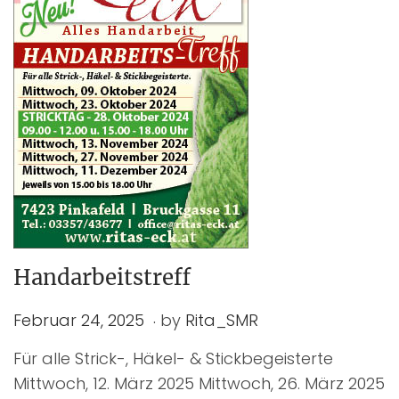
Handarbeitstreff
.
P
F
Februar 24, 2025
by
Rita_SMR
o
e
Für alle Strick-, Häkel- & Stickbegeisterte
s
b
Mittwoch, 12. März 2025 Mittwoch, 26. März 2025
t
r