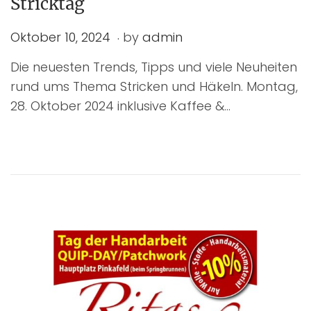
Stricktag
.
P
O
Oktober 10, 2024
by
admin
o
k
Die neuesten Trends, Tipps und viele Neuheiten
s
t
rund ums Thema Stricken und Häkeln. Montag,
t
o
28. Oktober 2024 inklusive Kaffee &…
e
b
d
e
o
r
n
1
0
,
2
0
2
4