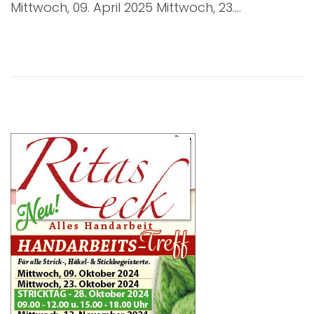
Mittwoch, 09. April 2025 Mittwoch, 23….
e
u
d
a
o
r
n
2
4
,
2
0
2
5