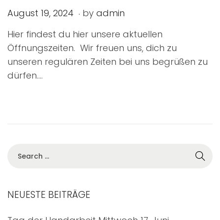
.
P
O
August 19, 2024
by
admin
o
k
Hier findest du hier unsere aktuellen
s
t
Öffnungszeiten. Wir freuen uns, dich zu
t
o
unseren regulären Zeiten bei uns begrüßen zu
e
b
dürfen….
d
e
o
r
n
1
,
2
0
2
4
NEUESTE BEITRÄGE