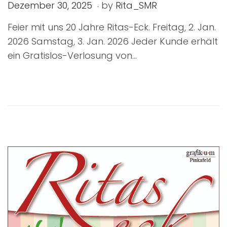
.
P
D
Dezember 30, 2025
by
Rita_SMR
o
e
Feier mit uns 20 Jahre Ritas-Eck. Freitag, 2. Jan.
s
z
2026 Samstag, 3. Jan. 2026 Jeder Kunde erhält
t
e
ein Gratislos-Verlosung von…
e
m
d
b
o
e
n
r
3
0
,
2
0
2
5