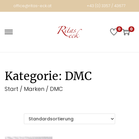
office@ritas-eck.at
+43 (0) 3357 / 43677
0
0
Kategorie:
DMC
Start
/
Marken
/
DMC