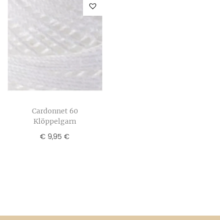
Cardonnet 60
Klöppelgarn
€
9,95
€