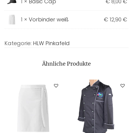
1 ×
Basic Cap
€
8,00
€
1 ×
Vorbinder weiß
€
12,90
€
Kategorie:
HLW Pinkafeld
Ähnliche Produkte