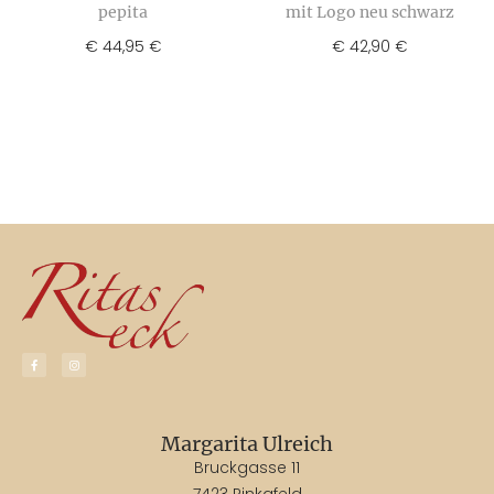
pepita
mit Logo neu schwarz
€
44,95
€
42,90
€
€
Margarita Ulreich
Bruckgasse 11
7423 Pinkafeld