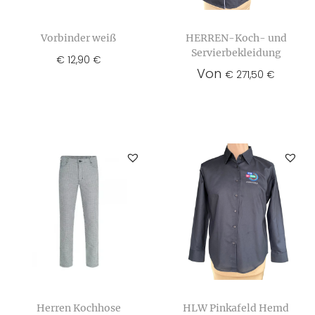
Vorbinder weiß
HERREN-Koch- und
Servierbekleidung
€
12,90
€
Von
€
271,50
€
Herren Kochhose
HLW Pinkafeld Hemd