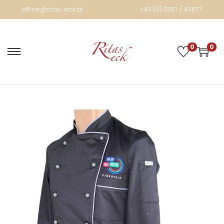
office@ritas-eck.at
+43 (0) 3357 / 43677
0
0