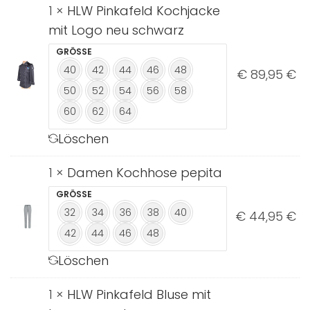
1 ×
HLW Pinkafeld Kochjacke
mit Logo neu schwarz
GRÖSSE
40
42
44
46
48
€
89,95
€
50
52
54
56
58
60
62
64
Löschen
1 ×
Damen Kochhose pepita
GRÖSSE
32
34
36
38
40
€
44,95
€
42
44
46
48
Löschen
1 ×
HLW Pinkafeld Bluse mit