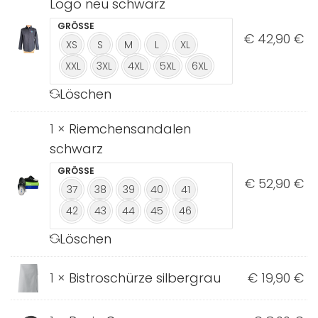
Logo neu schwarz
GRÖSSE
€
42,90
€
XS
S
M
L
XL
XXL
3XL
4XL
5XL
6XL
Löschen
1 ×
Riemchensandalen
schwarz
GRÖSSE
€
52,90
€
37
38
39
40
41
42
43
44
45
46
Löschen
1 ×
Bistroschürze silbergrau
€
19,90
€