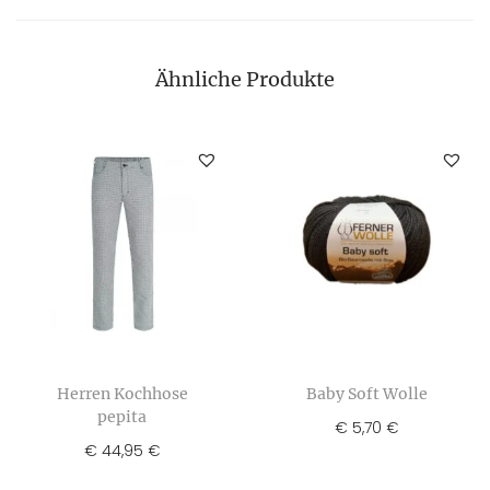
Ähnliche Produkte
Herren Kochhose
Baby Soft Wolle
pepita
€
5,70
€
€
44,95
€