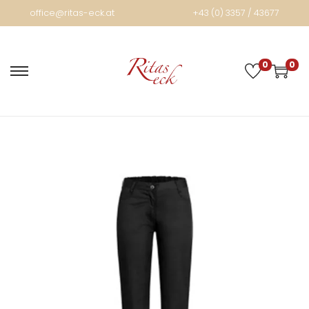
office@ritas-eck.at
+43 (0) 3357 / 43677
0
0