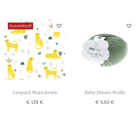
Ausverkauft
Leopard Main Jersey
Baby Dream Wolle
€
1,39
€
5,50
€
€