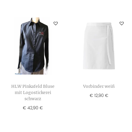
HLW Pinkafeld Bluse
Vorbinder weiß
mit Logostickerei
€
12,90
€
schwarz
€
42,90
€