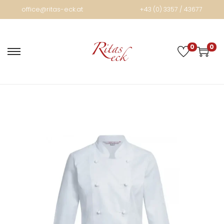
office@ritas-eck.at
+43 (0) 3357 / 43677
0
0