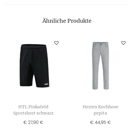
Ähnliche Produkte
HTL Pinkafeld
Herren Kochhose
Sportshort schwarz
pepita
€
27,90
€
44,95
€
€