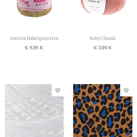
Astoria Häkelgarn fein
Baby Classic
€
6,95
€
3,99
€
€