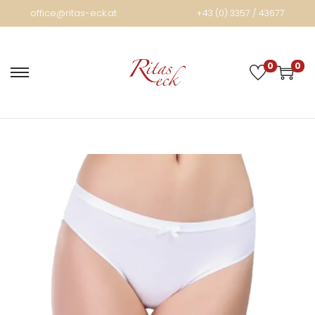
office@ritas-eck.at
+43 (0) 3357 / 43677
0
0