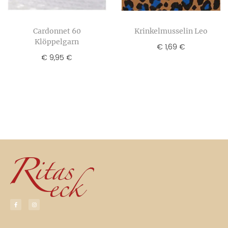
Cardonnet 60
Krinkelmusselin Leo
Klöppelgarn
€
1,69
€
€
9,95
€