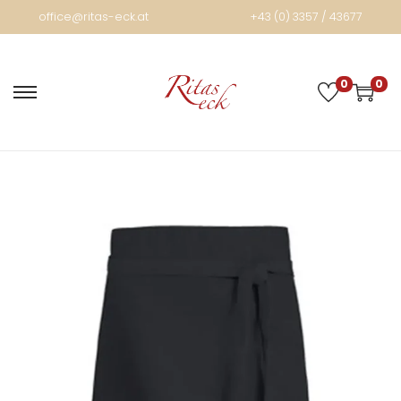
office@ritas-eck.at
+43 (0) 3357 / 43677
0
0