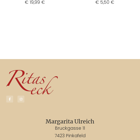
€
19,99
€
5,50
€
€
Margarita Ulreich
Bruckgasse 11
7423 Pinkafeld