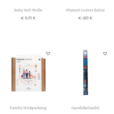
Baby Soft Wolle
Plumeti Leaves Batist
€
5,70
€
1,60
€
€
Family Stickpackung
Garnhäkelnadel