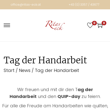
office@ritas-eck.at
+43 (0) 3357 / 43677
0
0
Tag der Handarbeit
Start
/
News
/
Tag der Handarbeit
Wir freuen und mit dir den T
ag der
Handarbeit
und den
QUIP-day
zu feiern.
Für alle die Freude am Handarbeiten wie quilten,