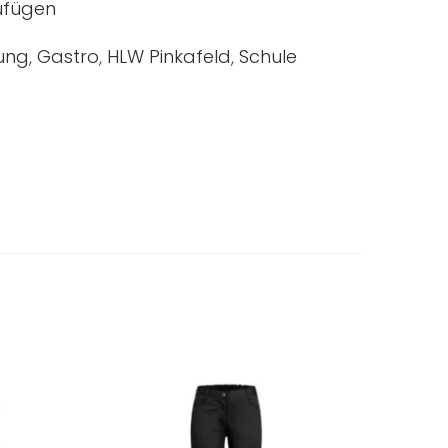
zufügen
dung
,
Gastro
,
HLW Pinkafeld
,
Schule