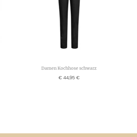
Damen Kochhose schwarz
€
44,95
€