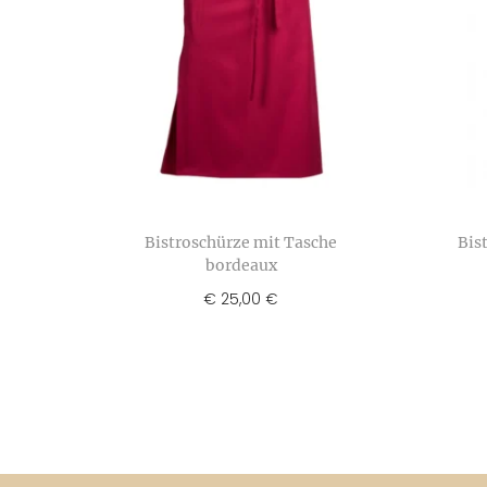
Bistroschürze mit Tasche
Bis
bordeaux
€
25,00
€