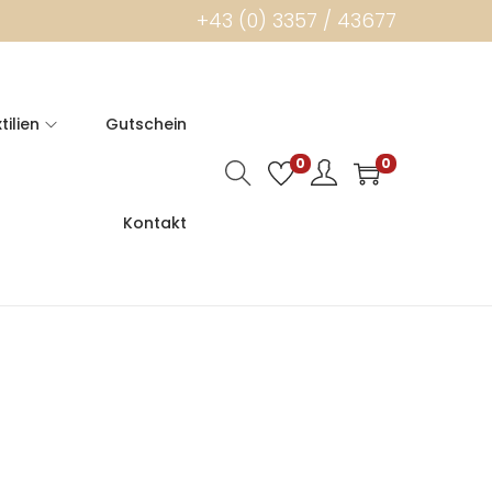
+43 (0) 3357 / 43677
tilien
Gutschein
0
0
Kontakt