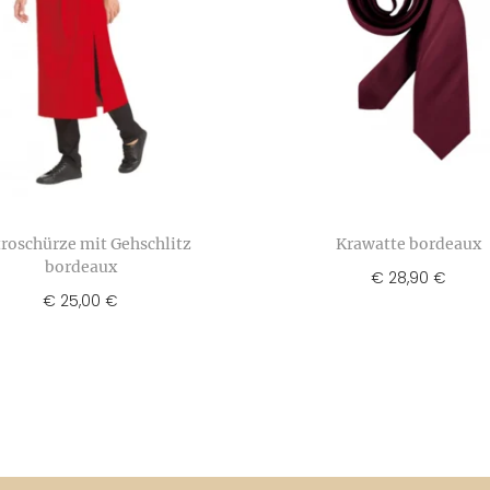
troschürze mit Gehschlitz
Krawatte bordeaux
bordeaux
€
28,90
€
€
25,00
€