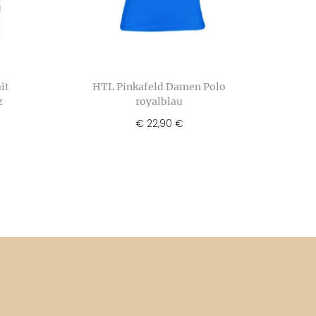
it
HTL Pinkafeld Damen Polo
z
royalblau
€
22,90
€