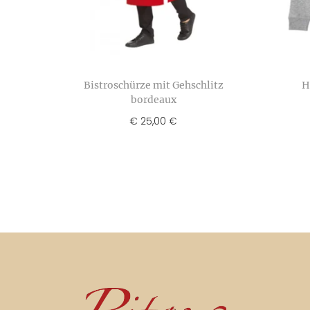
Bistroschürze mit Gehschlitz
H
bordeaux
€
25,00
€