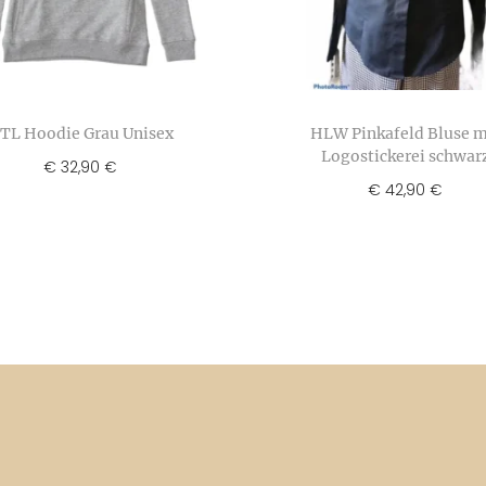
TL Hoodie Grau Unisex
HLW Pinkafeld Bluse m
Logostickerei schwar
€
32,90
€
€
42,90
€