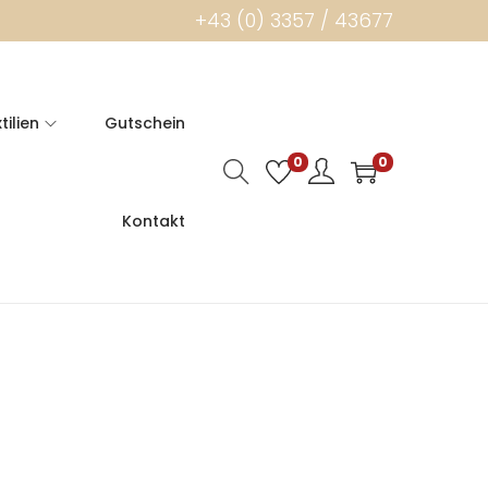
+43 (0) 3357 / 43677
tilien
Gutschein
0
0
Kontakt