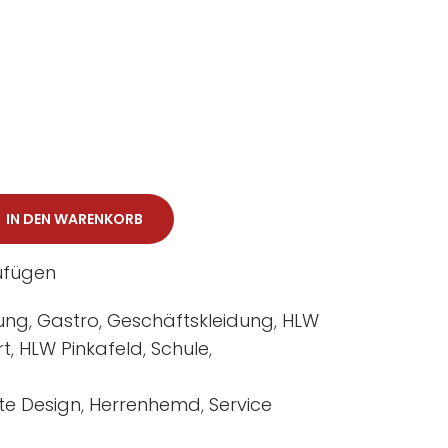
IN DEN WARENKORB
zufügen
dung
,
Gastro
,
Geschäftskleidung
,
HLW
rt
,
HLW Pinkafeld
,
Schule
,
te Design
,
Herrenhemd
,
Service