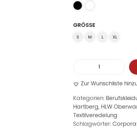
GRÖSSE
S
M
L
XL
Zur Wunschliste hin
Kategorien:
Berufsklei
Hartberg
,
HLW Oberwa
Textilveredelung
Schlagwörter:
Corpora