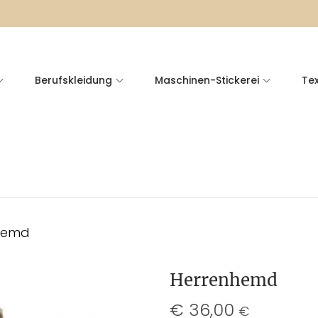
Berufskleidung
Maschinen-Stickerei
Tex
hemd
Herrenhemd
€
36,00
€