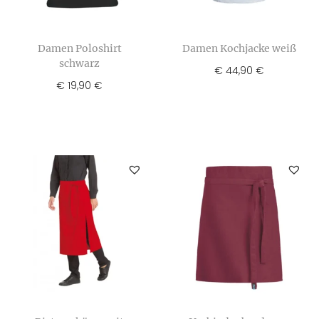
Damen Poloshirt
Damen Kochjacke weiß
schwarz
€
44,90
€
€
19,90
€