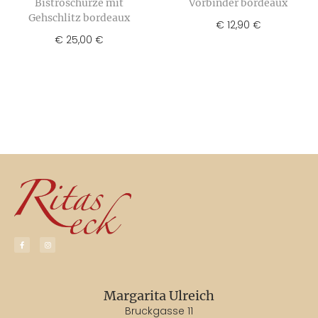
Bistroschürze mit
Vorbinder bordeaux
Gehschlitz bordeaux
€
12,90
€
€
25,00
€
Margarita Ulreich
Bruckgasse 11