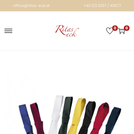
office@ritas-eck.at
+43 (0) 3357 / 43677
0
0